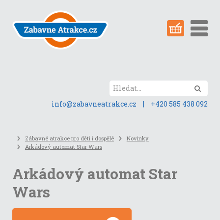
Přeskočit
na
obsah
stránky
Hled
info@zabavneatrakce.cz
|
+420 585 438 092
Zábavné atrakce pro děti i dospělé
Novinky
Arkádový automat Star Wars
Arkádový automat Star
Wars