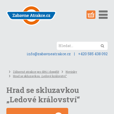
Přeskočit
na
obsah
stránky
Hled
info@zabavneatrakce.cz
|
+420 585 438 092
Zábavné atrakce pro děti i dospělé
Novinky
Hrad se skluzavkou „Ledové království“
Hrad se skluzavkou
„Ledové království“