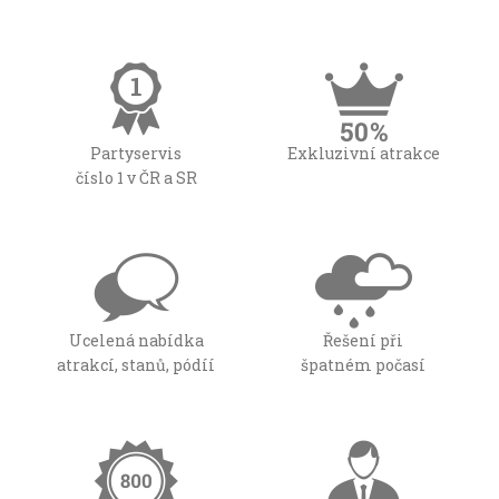
Partyservis
Exkluzivní atrakce
číslo 1 v ČR a SR
Ucelená nabídka
Řešení při
atrakcí, stanů, pódíí
špatném počasí