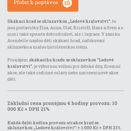
Přidat k poptávce
Skákací hrad se skluzavkou „Ledové království“
, to
jsou postavičky Elsa, Anna, Olaf, Kristoff, Hans a Sven a s
nimi také spousta dobrodružsví, ale i legrace. V zámku
Arendelle najdou děti skákací hrad, nafukovací
skluzavku a malou horolezeckou stěnu.
Pronájem
skákacího hradu se skluzavkou "Ledové
království"
, je výbornou volbou pro dětské dny, firemní
akce, ale také rodinné oslavy nebo narozeninové akce
dětí.
Základní cena pronájmu 4 hodiny provozu: 10
000 Kč + DPH 21%
Každá další hodina provozu atrakce hrad se
skluzavkou „Ledové království“:
+ 1 000 Kč + DPH 21%