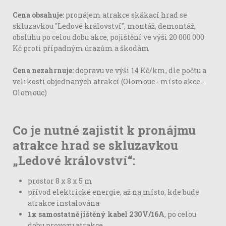
Cena obsahuje:
pronájem atrakce skákací hrad se
skluzavkou "Ledové království", montáž, demontáž,
obsluhu po celou dobu akce, pojištění ve výši 20 000 000
Kč proti případným úrazům a škodám
Cena nezahrnuje:
dopravu ve výši 14 Kč/km, dle počtu a
velikosti objednaných atrakcí (Olomouc - místo akce -
Olomouc)
Co je nutné zajistit k pronájmu
atrakce hrad se skluzavkou
„Ledové království“:
prostor 8 x 8 x 5 m
přívod elektrické energie, až na místo, kde bude
atrakce instalována
1x samostatně jištěný kabel 230V/16A
, po celou
dobu provozu atrakce