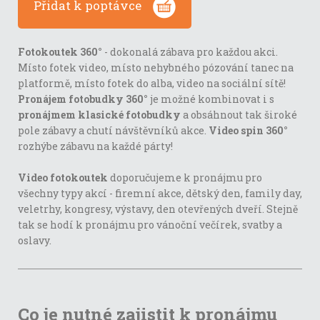
Přidat k poptávce
Fotokoutek 360°
- dokonalá zábava pro každou akci.
Místo fotek video, místo nehybného pózování tanec na
platformě, místo fotek do alba, video na sociální sítě!
Pronájem fotobudky 360°
je možné kombinovat i s
pronájmem klasické fotobudky
a obsáhnout tak široké
pole zábavy a chutí návštěvníků akce.
Video spin 360°
rozhýbe zábavu na každé párty!
Video fotokoutek
doporučujeme k pronájmu pro
všechny typy akcí - firemní akce, dětský den, family day,
veletrhy, kongresy, výstavy, den otevřených dveří. Stejně
tak se hodí k pronájmu pro vánoční večírek, svatby a
oslavy.
Co je nutné zajistit k pronájmu