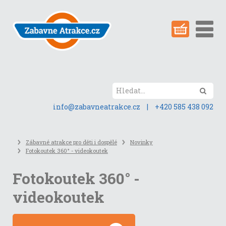
Přeskočit
na
obsah
stránky
Hled
info@zabavneatrakce.cz
|
+420 585 438 092
Zábavné atrakce pro děti i dospělé
Novinky
Fotokoutek 360° - videokoutek
Fotokoutek 360° -
videokoutek