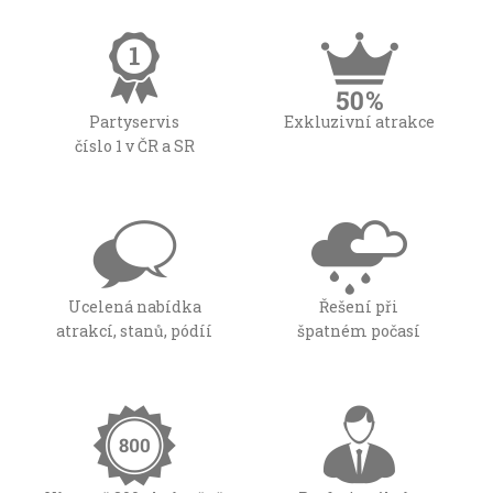
Partyservis
Exkluzivní atrakce
číslo 1 v ČR a SR
Ucelená nabídka
Řešení při
atrakcí, stanů, pódíí
špatném počasí