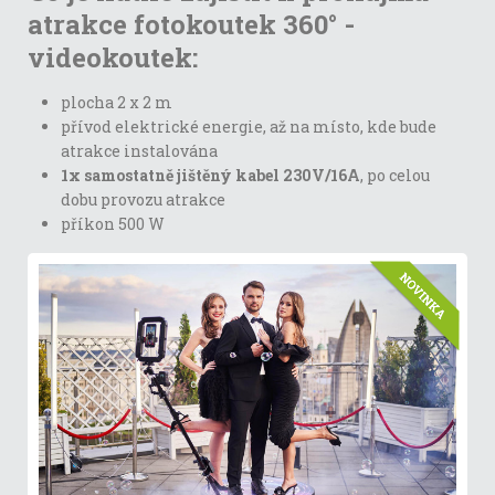
atrakce fotokoutek 360° -
videokoutek:
plocha 2 x 2 m
přívod elektrické energie, až na místo, kde bude
atrakce instalována
1x samostatně jištěný kabel 230V/16A
, po celou
dobu provozu atrakce
příkon 500 W