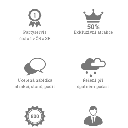
Partyservis
Exkluzivní atrakce
číslo 1 v ČR a SR
Ucelená nabídka
Řešení při
atrakcí, stanů, pódíí
špatném počasí