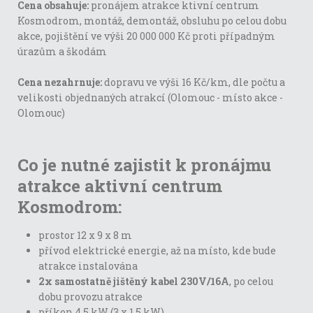
Cena obsahuje:
pronájem atrakce ktivní centrum
Kosmodrom, montáž, demontáž, obsluhu po celou dobu
akce, pojištění ve výši 20 000 000 Kč proti případným
úrazům a škodám
Cena nezahrnuje:
dopravu ve výši 16 Kč/km, dle počtu a
velikosti objednaných atrakcí (Olomouc - místo akce -
Olomouc)
Co je nutné zajistit k pronájmu
atrakce aktivní centrum
Kosmodrom:
prostor 12 x 9 x 8 m
přívod elektrické energie, až na místo, kde bude
atrakce instalována
2x samostatně jištěný kabel 230V/16A
, po celou
dobu provozu atrakce
příkon 4,5 kW (3 x 1,5 kW)