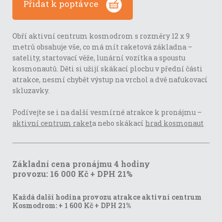
Přidat k poptávce
Obří aktivní centrum kosmodrom s rozměry 12 x 9
metrů obsahuje vše, co má mít raketová základna –
satelity, startovací věže, lunární vozítka a spoustu
kosmonautů. Děti si užijí skákací plochu v přední části
atrakce, nesmí chybět výstup na vrchol a dvě nafukovací
skluzavky.
Podívejte se i na další vesmírné atrakce k pronájmu –
aktivní centrum raket
a nebo skákací
hrad kosmonaut
Základní cena pronájmu 4 hodiny
provozu: 16 000 Kč + DPH 21%
Každá další hodina provozu atrakce aktivní centrum
Kosmodrom:
+ 1 600 Kč + DPH 21%