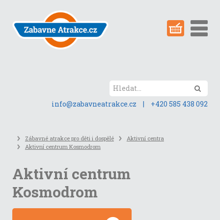
Přeskočit
na
obsah
stránky
Hled
info@zabavneatrakce.cz
|
+420 585 438 092
Zábavné atrakce pro děti i dospělé
Aktivní centra
Aktivní centrum Kosmodrom
Aktivní centrum
Kosmodrom