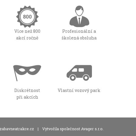
Více než 800
Profesionální a
akcí ročně
školená obsluha
Diskrétnost
Vlastní vozový park
při akcích
zabavneatrakce.cz
|
Vytvořila společnost Avager s.r.o.