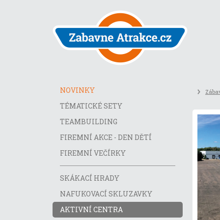
Přeskočit
na
obsah
stránky
NOVINKY
Zábav
TÉMATICKÉ SETY
TEAMBUILDING
FIREMNÍ AKCE - DEN DĚTÍ
FIREMNÍ VEČÍRKY
SKÁKACÍ HRADY
NAFUKOVACÍ SKLUZAVKY
AKTIVNÍ CENTRA