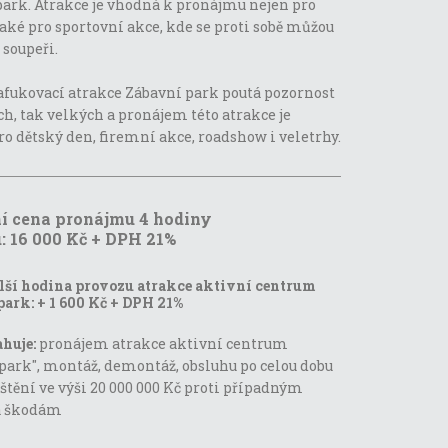
ark. Atrakce je vhodná k pronájmu nejen pro
 také pro sportovní akce, kde se proti sobě můžou
 soupeři.
afukovací atrakce Zábavní park poutá pozornost
h, tak velkých a pronájem této atrakce je
o dětský den, firemní akce, roadshow i veletrhy.
í cena pronájmu 4 hodiny
: 16 000 Kč + DPH 21%
lší hodina provozu atrakce aktivní centrum
park:
+ 1 600 Kč + DPH 21%
ahuje:
pronájem atrakce aktivní centrum
park", montáž, demontáž, obsluhu po celou dobu
ištění ve výši 20 000 000 Kč proti případným
a škodám