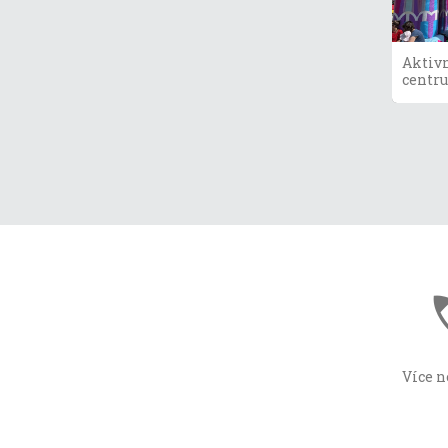
Aktiv
centr
Více n