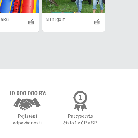
láků
Minigolf
Pojištění
Partyservis
odpovědnosti
číslo 1 v ČR a SR