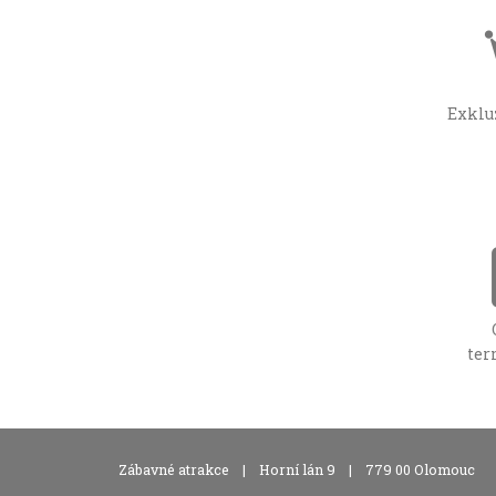
Exklu
ter
,
,
Zábavné atrakce
|
Horní lán 9
|
779 00 Olomouc