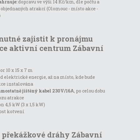
ahrnuje:
dopravu ve výši 14 Kč/km, dle počtu a
 objednaných atrakcí (Olomouc - místo akce -
)
 nutné zajistit k pronájmu
ce aktivní centrum Zábavní
or 10 x 15 x 7 m
d elektrické energie, až na místo, kde bude
kce instalována
amostatně jištěný kabel 230V/16A
, po celou dobu
ozu atrakce
n 4,5 kW (3 x 1,5 kW)
ost kotvení
 překážkové dráhy Zábavní