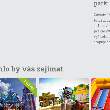
park:
Závodní d
totožných
skluzavko
překážky,
vyškolený
stopuje ča
lo by vás zajímat