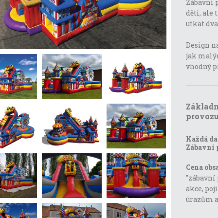
Zábavní p
děti, ale
utkat dva
Design n
jak malýc
vhodný pr
Základn
provozu
Každá da
Zábavní 
Cena obs
"zábavní 
akce, poj
úrazům 