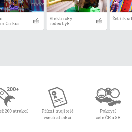
ní
Elektrický
Žebřík si
um Cirkus
rodeo býk
ež 200 atrakcí
Přímí majitelé
Pokrytí
všech atrakcí
cele ČR a SR