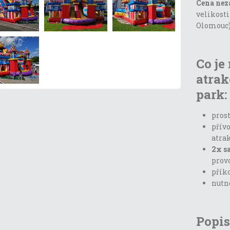
Cena nez
velikosti
Olomouc
Co je
atrak
park:
prost
přívo
atra
2x s
prov
příko
nutn
Popis