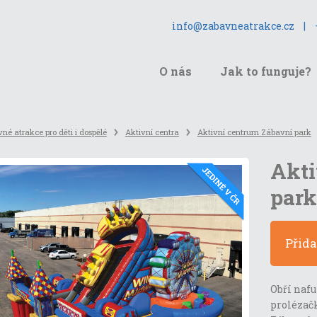
info@zabavneatrakce.cz
|
O nás
Jak to funguje?
né atrakce pro děti i dospělé
Aktivní centra
Aktivní centrum Zábavní park
Akti
park
Přid
Obří nafu
prolézačk