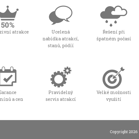
zivní atrakce
Ucelená
Řešení při
nabídka atrakcí,
špatném počasí
stanů, pódíí
Garance
Pravidelný
Velké možnosti
mínů a cen
servis atrakcí
využití
Copyright 2026