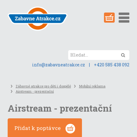
Přeskočit
na
obsah
stránky
Hled
info@zabavneatrakce.cz
|
+420 585 438 092
Zábavné atrakce pro děti i dospělé
Mobilní reklama
Airstream - prezentační
Airstream - prezentační
Přidat k poptávce