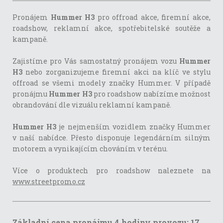
Pronájem
Hummer H3
pro offroad akce, firemní akce,
roadshow, reklamní akce, spotřebitelské soutěže a
kampaně.
Zajistíme pro Vás samostatný pronájem vozu
Hummer
H3
nebo zorganizujeme firemní akci na klíč ve stylu
offroad se všemi modely značky Hummer. V případě
pronájmu
Hummer H3
pro roadshow nabízíme možnost
obrandování dle vizuálu reklamní kampaně.
Hummer H3
je nejmenším vozidlem značky Hummer
v naší nabídce. Přesto disponuje legendárním silným
motorem a vynikajícím chováním v terénu.
Více o produktech pro roadshow naleznete na
www.streetpromo.cz
Základní cena pronájmu 4 hodiny provozu: 17