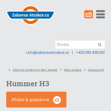
Přeskočit
na
obsah
stránky
Hled
info@zabavneatrakce.cz
|
+420 585 438 092
Zábavné atrakce pro děti i dospělé
Moto atrakce
Hummer H3
Hummer H3
Přidat k poptávce