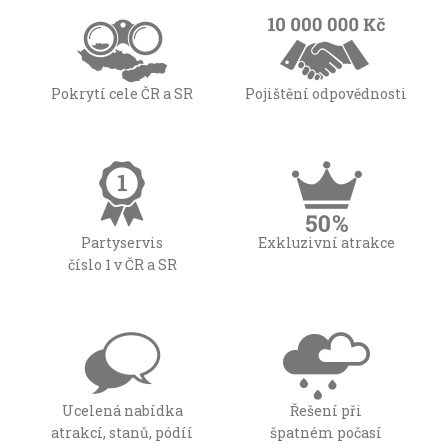
Pokrytí cele ČR a SR
Pojištění odpovědnosti
Partyservis
Exkluzivní atrakce
číslo 1 v ČR a SR
Ucelená nabídka
Řešení při
atrakcí, stanů, pódíí
špatném počasí