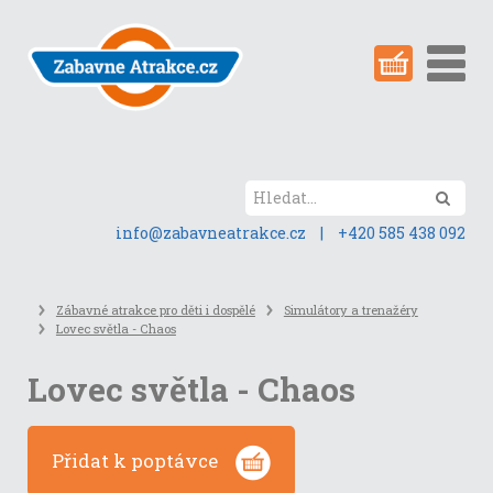
Přeskočit
na
obsah
stránky
Hled
info@zabavneatrakce.cz
|
+420 585 438 092
Zábavné atrakce pro děti i dospělé
Simulátory a trenažéry
Lovec světla - Chaos
Lovec světla - Chaos
Přidat k poptávce