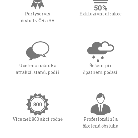
Partyservis
Exkluzivní atrakce
číslo 1 v ČR a SR
Ucelená nabídka
Řešení při
atrakcí, stanů, pódíí
špatném počasí
Více než 800 akcí ročně
Profesionální a
školená obsluha