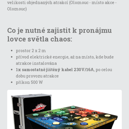
velikosti objednaných atrakcí (Olomouc - místo akce -
Olomouc)
Co je nutné zajistit k pronájmu
lovce světla chaos:
prostor 2 x 2 m
přívod elektrické energie, až na místo, kde bude
atrakce instalována
1x samostatně jištěný kabel 230V/16A
, po celou
dobu provozu atrakce
příkon 500 W