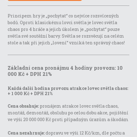
Principem hry je „pochytat“ co nejvíce rozsvícených
bodů. Oproti klasickému lovci světla je lovec světla
chaos pro 4 hráče a jejich úkolem je „pochytat“ pouze
světla své soutěžní barvy. Světla se rozsvěcují na celém
stole a tak při jejich „lovení“ vzniká ten správný chaos!
Základní cena pronájmu 4 hodiny provozu: 10
000 Kč + DPH 21%
Každá další hodina provozu atrakce lovec světla chaos:
+ 1 000 Kč + DPH 21%
Cena obsahuje:
pronájem atrakce lovec světla chaos,
montáž, demontáž, obsluhu po celou dobu akce, pojištění
ve výši 20 000 000 Kč proti případným úrazům a škodám
Cena nezahrnuje:
dopravu ve výši 12 Kč/km, dle počtu a