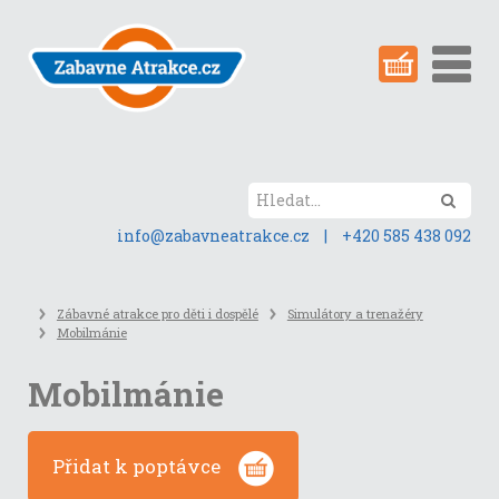
Přeskočit
na
obsah
stránky
Hled
info@zabavneatrakce.cz
|
+420 585 438 092
Zábavné atrakce pro děti i dospělé
Simulátory a trenažéry
Mobilmánie
Mobilmánie
Přidat k poptávce