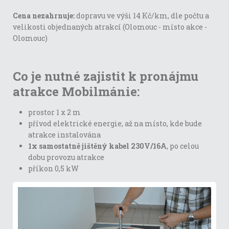
Cena nezahrnuje:
dopravu ve výši 14 Kč/km, dle počtu a
velikosti objednaných atrakcí (Olomouc - místo akce -
Olomouc)
Co je nutné zajistit k pronájmu
atrakce Mobilmánie:
prostor 1 x 2 m
přívod elektrické energie, až na místo, kde bude
atrakce instalována
1x samostatně jištěný kabel 230V/16A
, po celou
dobu provozu atrakce
příkon 0,5 kW