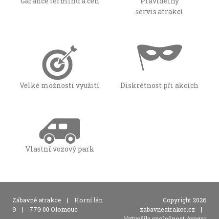
Garance termínů a cen
Pravidelný
servis atrakcí
Velké možnosti využití
Diskrétnost při akcích
Vlastní vozový park
,
Zábavné atrakce
|
Horní lán
Copyright 2026
,
9
|
779 00 Olomouc
zabavneatrakce.cz
|
Vytvořila společnost Avager