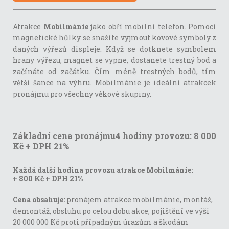
Atrakce
Mobilmánie j
ako obří mobilní telefon. Pomocí
magnetické hůlky se snažíte vyjmout kovové symboly z
daných výřezů displeje. Když se dotknete symbolem
hrany výřezu, magnet se vypne, dostanete trestný bod a
začínáte od začátku. Čím méně trestných bodů, tím
větší šance na výhru. Mobilmánie je ideální atrakcek
pronájmu pro všechny věkové skupiny.
Základní cena pronájmu4 hodiny provozu: 8 000
Kč + DPH 21%
Každá další hodina provozu atrakce Mobilmánie:
+ 800 Kč + DPH 21%
Cena obsahuje:
pronájem atrakce mobilmánie, montáž,
demontáž, obsluhu po celou dobu akce, pojištění ve výši
20 000 000 Kč proti případným úrazům a škodám