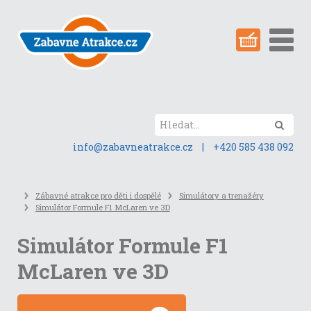
Přeskočit
na
obsah
stránky
Hled
info@zabavneatrakce.cz
|
+420 585 438 092
Zábavné atrakce pro děti i dospělé
Simulátory a trenažéry
Simulátor Formule F1 McLaren ve 3D
Simulátor Formule F1
McLaren ve 3D