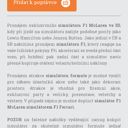
Přidat k poptávce
Pronájem exkluzivního
simulátoru F1 McLaren ve 3D
,
kdy při jízdě na simulátoru zažijte podobné pocity jako
Lewis Hamilton nebo Jenson Button. Jako jediní v ČR a
SR nabízíme pronájem
simulátoru F1
, který reaguje na
vaše řidičské pokyny. Při akceleraci se zvedá přední část
vozu, při brždění pak zadní část a simulátor navíc
přesně kopíruje otáčení volantu bočními náklony.
Pronájem atrakce
simulátoru formule
je možné využít
pro zábavu účastníků akce nebo také jako dekoraci
prostoru. Atrakce je vhodná pro firemní akce,
exkluzivní party a večírky, prezentace, veletrhy a
výstavy. V případě zájmu je možné doplnit
simulátor F1
McLaren simulátorem F1 Ferrari.
POZOR
na falešné nabídky vydávající racing kokpit
simulátor za skutečný simulátor formule jedna!