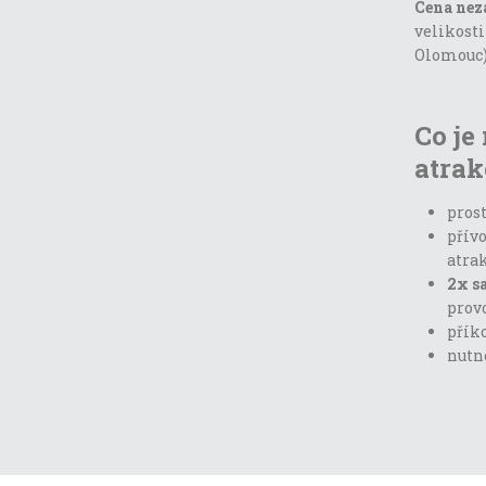
Cena nez
velikosti
Olomouc
Co je
atrak
prost
přívo
atra
2x s
prov
příko
nutno