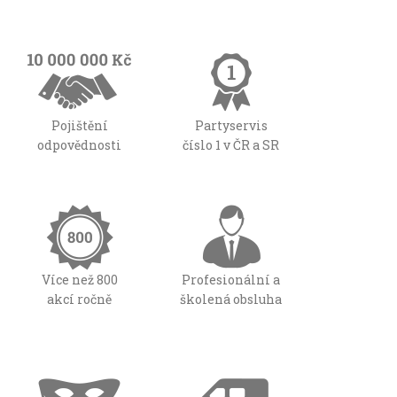
Pojištění
Partyservis
odpovědnosti
číslo 1 v ČR a SR
Více než 800
Profesionální a
akcí ročně
školená obsluha