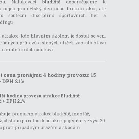
uha. Nafukovací
bludiště
doporučujeme k
 nejen pro dětský den nebo firemní akci, ale
ko soutěžní disciplínu sportovních her a
dingu.
 atrakce, kde hlavním úkolem je dostat se ven.
zrádných průlezů a slepých uliček zamotá hlavu
u malému dobroduhovi.
í cena pronájmu 4 hodiny provozu: 15
+ DPH 21%
ší hodina provozu atrakce Bludiště:
č + DPH 21%
ahuje:
pronájem atrakce bludiště, montáž,
 obsluhu po celou dobu akce, pojištění ve výši 20
Kč proti případným úrazům a škodám