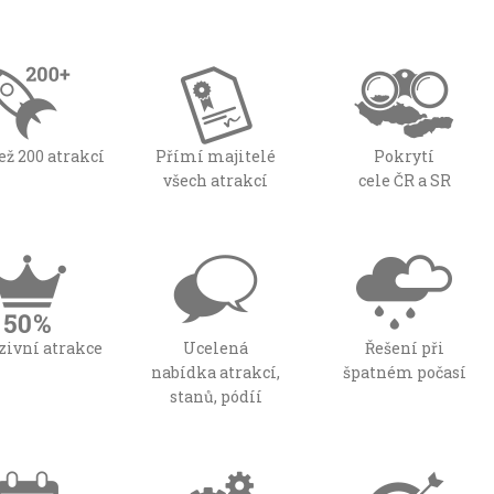
ež 200 atrakcí
Přímí majitelé
Pokrytí
všech atrakcí
cele ČR a SR
zivní atrakce
Ucelená
Řešení při
nabídka atrakcí,
špatném počasí
stanů, pódíí