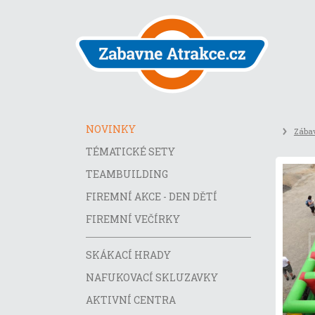
Přeskočit
na
obsah
stránky
NOVINKY
Zábav
TÉMATICKÉ SETY
TEAMBUILDING
FIREMNÍ AKCE - DEN DĚTÍ
FIREMNÍ VEČÍRKY
SKÁKACÍ HRADY
NAFUKOVACÍ SKLUZAVKY
AKTIVNÍ CENTRA