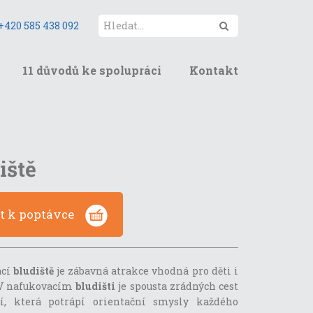
Hledat
+420 585 438 092
11 důvodů ke spolupráci
Kontakt
iště
at k poptávce
ací
bludiště
je zábavná atrakce vhodná pro děti i
 V nafukovacím
bludišti
je spousta zrádných cest
í, která potrápí orientační smysly každého