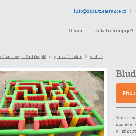
info@zabavneatrakce.cz
|
O nás
Jak to funguje?
né atrakce pro děti i dospělé
Sportovní atrakce
Bludiště
Blud
Přid
Nafukov
dospělé.
a zákout