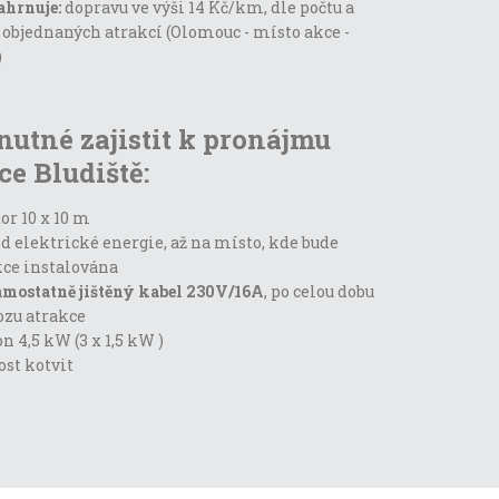
ahrnuje:
dopravu ve výši 14 Kč/km, dle počtu a
 objednaných atrakcí (Olomouc - místo akce -
)
 nutné zajistit k pronájmu
ce Bludiště:
or 10 x 10 m
d elektrické energie, až na místo, kde bude
kce instalována
amostatně jištěný kabel 230V/16A
, po celou dobu
ozu atrakce
n 4,5 kW (3 x 1,5 kW )
st kotvit