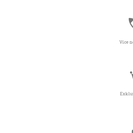
Více n
Exklu