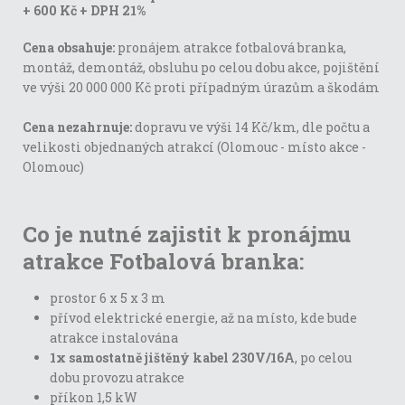
+ 600 Kč + DPH 21%
Cena obsahuje:
pronájem atrakce fotbalová branka,
montáž, demontáž, obsluhu po celou dobu akce, pojištění
ve výši 20 000 000 Kč proti případným úrazům a škodám
Cena nezahrnuje:
dopravu ve výši 14 Kč/km, dle počtu a
velikosti objednaných atrakcí (Olomouc - místo akce -
Olomouc)
Co je nutné zajistit k pronájmu
atrakce Fotbalová branka:
prostor 6 x 5 x 3 m
přívod elektrické energie, až na místo, kde bude
atrakce instalována
1x samostatně jištěný kabel 230V/16A
, po celou
dobu provozu atrakce
příkon 1,5 kW