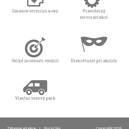
Garance termínů a cen
Pravidelný
servis atrakcí
Velké možnosti využití
Diskrétnost při akcích
Vlastní vozový park
,
Zábavné atrakce
|
Horní lán
Copyright 2026