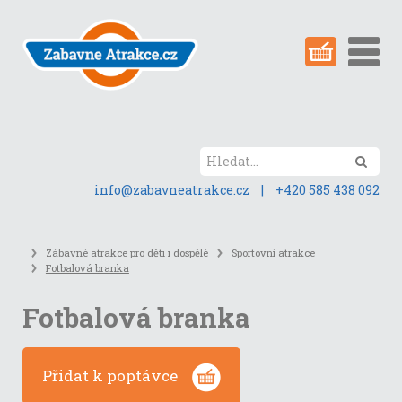
Přeskočit
na
obsah
stránky
Hled
info@zabavneatrakce.cz
|
+420 585 438 092
Zábavné atrakce pro děti i dospělé
Sportovní atrakce
Fotbalová branka
Fotbalová branka
Přidat k poptávce