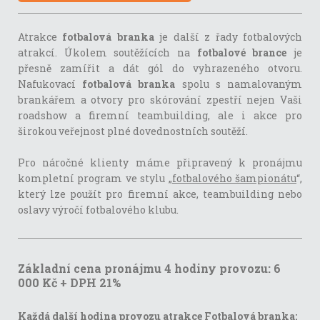
Atrakce
fotbalová branka
je další z řady fotbalových
atrakcí. Úkolem soutěžících na
fotbalové brance
je
přesně zamířit a dát gól do vyhrazeného otvoru.
Nafukovací
fotbalová branka
spolu s namalovaným
brankářem a otvory pro skórování zpestří nejen Vaši
roadshow a firemní teambuilding, ale i akce pro
širokou veřejnost plné dovednostních soutěží.
Pro náročné klienty máme připravený k pronájmu
kompletní program ve stylu „
fotbalového šampionátu
“,
který lze použít pro firemní akce, teambuilding nebo
oslavy výročí fotbalového klubu.
Základní cena pronájmu 4 hodiny provozu: 6
000 Kč + DPH 21%
Každá další hodina provozu atrakce Fotbalová branka: