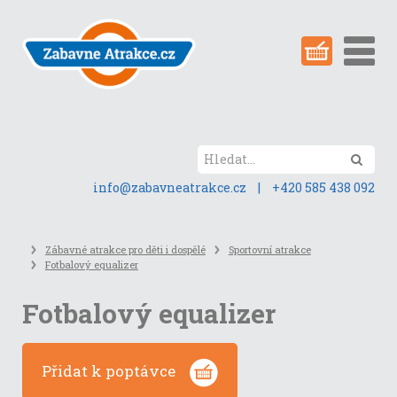
Přeskočit
na
obsah
stránky
Hled
info@zabavneatrakce.cz
|
+420 585 438 092
Zábavné atrakce pro děti i dospělé
Sportovní atrakce
Fotbalový equalizer
Fotbalový equalizer
Přidat k poptávce