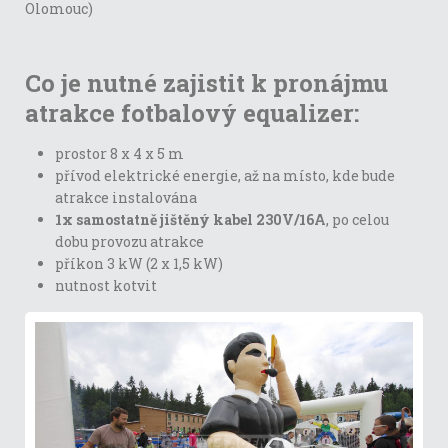
Olomouc)
Co je nutné zajistit k pronájmu
atrakce fotbalový equalizer:
prostor 8 x 4 x 5 m
přívod elektrické energie, až na místo, kde bude
atrakce instalována
1x samostatně jištěný kabel 230V/16A
, po celou
dobu provozu atrakce
příkon 3 kW (2 x 1,5 kW)
nutnost kotvit