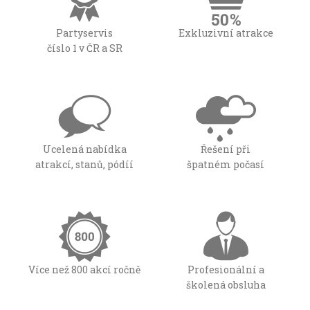
Partyservis
Exkluzivní atrakce
číslo 1 v ČR a SR
Ucelená nabídka
Řešení při
atrakcí, stanů, pódíí
špatném počasí
Více než 800 akcí ročně
Profesionální a
školená obsluha