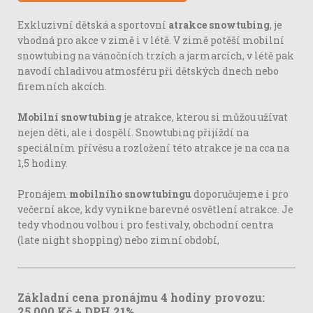
Exkluzivní dětská a sportovní
atrakce snowtubing
, je
vhodná pro akce v zimě i v létě. V zimě potěší mobilní
snowtubing na vánočních trzích a jarmarcích, v létě pak
navodí chladivou atmosféru při dětských dnech nebo
firemních akcích.
Mobilní snowtubing
je atrakce, kterou si můžou užívat
nejen děti, ale i dospělí. Snowtubing přijíždí na
speciálním přívěsu a rozložení této atrakce je na cca na
1,5 hodiny.
Pronájem
mobilního snowtubingu
doporučujeme i pro
večerní akce, kdy vynikne barevné osvětlení atrakce. Je
tedy vhodnou volbou i pro festivaly, obchodní centra
(late night shopping) nebo zimní období,
Základní cena pronájmu 4 hodiny provozu:
25 000 Kč + DPH 21%