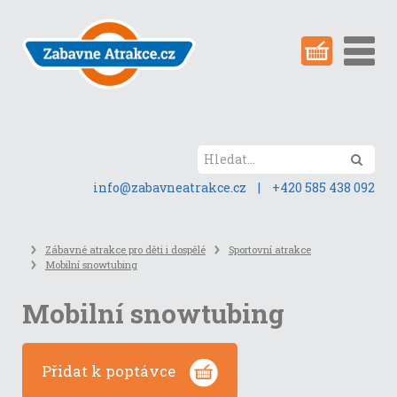
Přeskočit
na
obsah
stránky
Hled
info@zabavneatrakce.cz
|
+420 585 438 092
Zábavné atrakce pro děti i dospělé
Sportovní atrakce
Mobilní snowtubing
Mobilní snowtubing
Přidat k poptávce