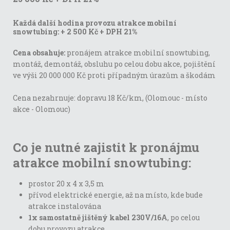
Každá další hodina provozu atrakce mobilní
snowtubing:
+ 2 500 Kč + DPH 21%
Cena obsahuje:
pronájem atrakce mobilní snowtubing,
montáž, demontáž, obsluhu po celou dobu akce, pojištění
ve výši 20 000 000 Kč proti případným úrazům a škodám
Cena nezahrnuje: dopravu 18 Kč/km, (Olomouc - místo
akce - Olomouc)
Co je nutné zajistit k pronájmu
atrakce mobilní snowtubing:
prostor 20 x 4 x 3,5 m
přívod elektrické energie, až na místo, kde bude
atrakce instalována
1x samostatně jištěný kabel 230V/16A
, po celou
dobu provozu atrakce