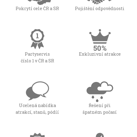
Pokrytí cele ČR a SR
Pojištění odpovědnosti
Partyservis
Exkluzivní atrakce
číslo 1 v ČR a SR
Ucelená nabídka
Řešení při
atrakcí, stanů, pódíí
špatném počasí