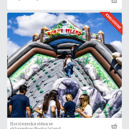
Horolezecká stěna se
skluzavkou Rocky Island