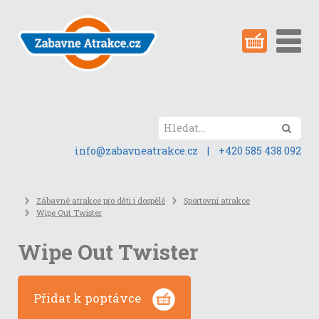
Přeskočit
na
obsah
stránky
Hled
info@zabavneatrakce.cz
|
+420 585 438 092
Zábavné atrakce pro děti i dospělé
Sportovní atrakce
Wipe Out Twister
Wipe Out Twister
Přidat k poptávce