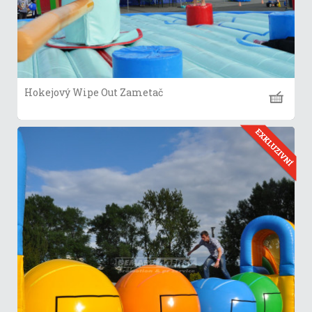
Hokejový Wipe Out Zametač