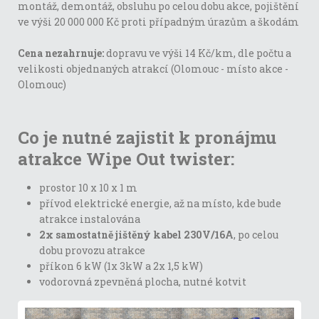
montáž, demontáž, obsluhu po celou dobu akce, pojištění
ve výši 20 000 000 Kč proti případným úrazům a škodám
Cena nezahrnuje:
dopravu ve výši 14 Kč/km, dle počtu a
velikosti objednaných atrakcí (Olomouc - místo akce -
Olomouc)
Co je nutné zajistit k pronájmu
atrakce Wipe Out twister:
prostor 10 x 10 x 1 m
přívod elektrické energie, až na místo, kde bude
atrakce instalována
2x samostatně jištěný kabel 230V/16A
, po celou
dobu provozu atrakce
příkon 6 kW (1x 3kW a 2x 1,5 kW)
vodorovná zpevněná plocha, nutné kotvit