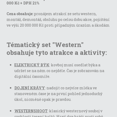
000 Kč + DPH 21%
Cena obsahuje:
pronájem atrakcí ze setu western,
montáž, demontáž, obsluhu po celou dobu akce, pojištění
ve výši 20 000 000 Kč proti případným úrazům a škodám
Tématický set "Western"
obsahuje tyto atrakce a aktivity:
ELEKTRICKÝ BÝK
: kovboj musí osedlat býka a
udržet se na něm co nejdéle. Čas je zobrazován na
digitální časomíře.
DOJENÍ KRÁVY
: nadojit co nejvíce mléka ve
stanoveném čase je na první pohled jednoduchý
úkol, nicméně opak je pravdou.
WESTERNSHOOT
: klasický westernový souboj v
rychlosti tasení koltů. Hrají dva hráči proti sobě.