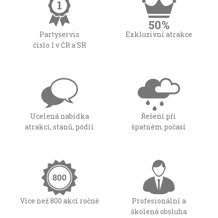
Partyservis
Exkluzivní atrakce
číslo 1 v ČR a SR
Ucelená nabídka
Řešení při
atrakcí, stanů, pódíí
špatném počasí
Více než 800 akcí ročně
Profesionální a
školená obsluha