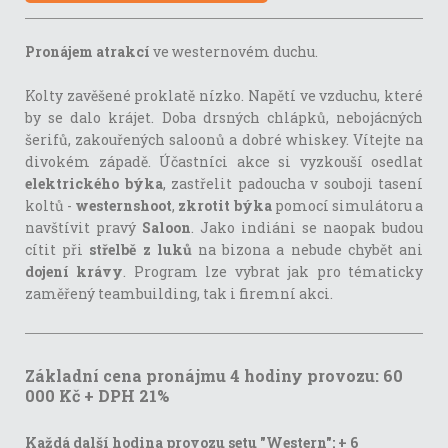
Pronájem atrakcí
ve westernovém duchu.
Kolty zavěšené proklatě nízko. Napětí ve vzduchu, které
by se dalo krájet. Doba drsných chlápků, nebojácných
šerifů, zakouřených saloonů a dobré whiskey. Vítejte na
divokém západě. Účastníci akce si vyzkouší osedlat
elektrického býka
, zastřelit padoucha v souboji tasení
koltů -
westernshoot
,
zkrotit býka
pomocí simulátoru a
navštívit pravý
Saloon
. Jako indiáni se naopak budou
cítit při
střelbě z luků
na bizona a nebude chybět ani
dojení krávy
. Program lze vybrat jak pro tématicky
zaměřený teambuilding, tak i firemní akci.
Základní cena pronájmu 4 hodiny provozu: 60
000 Kč + DPH 21%
Každá další hodina provozu setu "Western":
+ 6