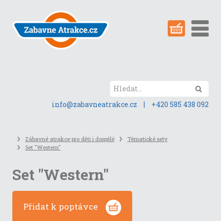
Přeskočit
na
obsah
stránky
Hled
info@zabavneatrakce.cz
|
+420 585 438 092
Zábavné atrakce pro děti i dospělé
Tématické sety
Set "Western"
Set "Western"
Přidat k poptávce