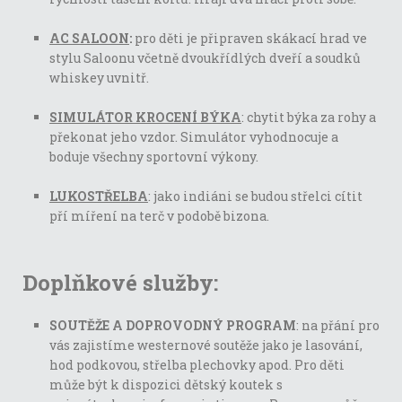
AC SALOON
:
pro děti je připraven skákací hrad ve
stylu Saloonu včetně dvoukřídlých dveří a soudků
whiskey uvnitř.
SIMULÁTOR KROCENÍ BÝKA
: chytit býka za rohy a
překonat jeho vzdor. Simulátor vyhodnocuje a
boduje všechny sportovní výkony.
LUKOSTŘELBA
: jako indiáni se budou střelci cítit
pří míření na terč v podobě bizona.
Doplňkové služby:
SOUTĚŽE A DOPROVODNÝ PROGRAM
: na přání pro
vás zajistíme westernové soutěže jako je lasování,
hod podkovou, střelba plechovky apod. Pro děti
může být k dispozici dětský koutek s