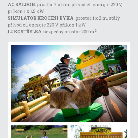
AC SALOON:
prostor 7 x 5 m, přívod el. energie 220 V,
příkon 1 x 1,5 kW
SIMULÁTOR KROCENÍ BÝKA
: prostor 1 x 2 m, stálý
přívod el. energie 220 V, příkon 1 kW
2
LUKOSTŘELBA
: bezpečný prostor 200 m