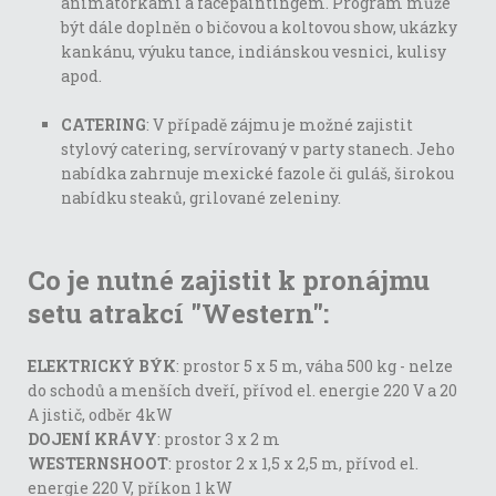
animátorkami a facepaintingem. Program může
být dále doplněn o bičovou a koltovou show, ukázky
kankánu, výuku tance, indiánskou vesnici, kulisy
apod.
CATERING
: V případě zájmu je možné zajistit
stylový catering, servírovaný v party stanech. Jeho
nabídka zahrnuje mexické fazole či guláš, širokou
nabídku steaků, grilované zeleniny.
Co je nutné zajistit k pronájmu
setu atrakcí "Western":
ELEKTRICKÝ BÝK
: prostor 5 x 5 m, váha 500 kg - nelze
do schodů a menších dveří, přívod el. energie 220 V a 20
A jistič, odběr 4kW
DOJENÍ KRÁVY
: prostor 3 x 2 m
WESTERNSHOOT
: prostor 2 x 1,5 x 2,5 m, přívod el.
energie 220 V, příkon 1 kW