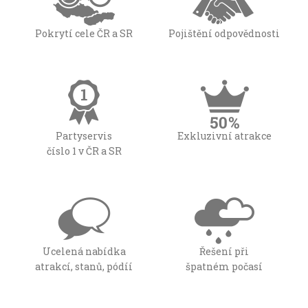
Pokrytí cele ČR a SR
Pojištění odpovědnosti
Partyservis
Exkluzivní atrakce
číslo 1 v ČR a SR
Ucelená nabídka
Řešení při
atrakcí, stanů, pódíí
špatném počasí