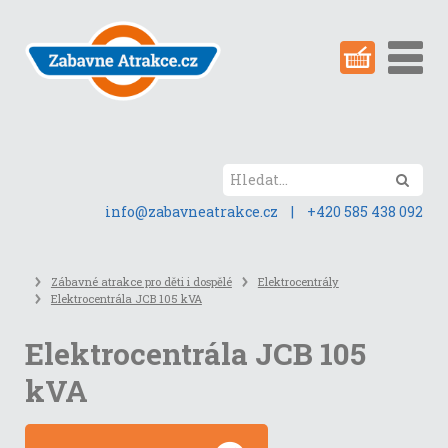
Přeskočit
na
obsah
stránky
Hled
info@zabavneatrakce.cz
|
+420 585 438 092
Zábavné atrakce pro děti i dospělé
Elektrocentrály
Elektrocentrála JCB 105 kVA
Elektrocentrála JCB 105
kVA