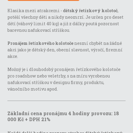
Klasika mezi atrakcemi -
dětský řetízkový kolotoč
,
potěší všechny děti a nikdy neomrzí. Je určen pro deset
dětí (váhový limit 40 kg) a již z dálky poutá pozornost
barevnou nafukovací stříškou.
Pronájem řetízkového kolotoče
nesmí chybět na žádné
akci jako je dětský den, obecní slavnost, výročí, firemní
akce.
Možný je i dlouhodobý pronájem řetízkového kolotoče
pro roadshow nebo veletrhy, s na míru vyrobenou
nafukovací stříškou v designu firmy, produktu,
vánočního motivu apod.
Základní cena pronájmu 4 hodiny provozu: 18
000 Kč + DPH 21%