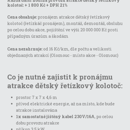
Každá další hodina provozu atrakce dětský řetízkový
kolotoč:
+ 1 800 Kč + DPH 21%
Cena obsahuje:
pronájem atrakce dětský řetízkový
kolotoč (řetízkáč pronájem), montáž, demontáž, obsluhu
po celou dobu akce, pojištění ve výši 20 000 000 Kč proti
případným úrazům a škodám
Cena nezahrnuje:
od 16 Kč/km, dle počtu a velikosti
objednaných atrakcí (Olomouc - místo akce - Olomouc)
Co je nutné zajistit k pronájmu
atrakce dětský řetízkový kolotoč:
prostor 7 x 7 x 4,6 m
přívod elektrické energie, až na místo, kde bude
atrakce instalována
1x samostatně jištěný kabel 230V/16A
, po celou
dobu provozu atrakce
příkon 3,5 kW