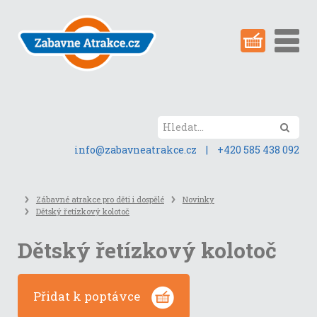
Přeskočit
na
obsah
stránky
Hled
info@zabavneatrakce.cz
|
+420 585 438 092
Zábavné atrakce pro děti i dospělé
Novinky
Dětský řetízkový kolotoč
Dětský řetízkový kolotoč
Přidat k poptávce