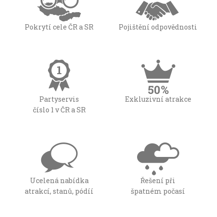
Pokrytí cele ČR a SR
Pojištění odpovědnosti
Partyservis
Exkluzivní atrakce
číslo 1 v ČR a SR
Ucelená nabídka
Řešení při
atrakcí, stanů, pódíí
špatném počasí