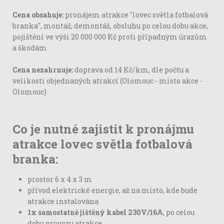
Cena obsahuje:
pronájem atrakce "lovec světla fotbalová
branka", montáž, demontáž, obsluhu po celou dobu akce,
pojištění ve výši 20 000 000 Kč proti případným úrazům
a škodám
Cena nezahrnuje:
doprava od 14 Kč/km, dle počtu a
velikosti objednaných atrakcí (Olomouc - místo akce -
Olomouc)
Co je nutné zajistit k pronájmu
atrakce lovec světla fotbalová
branka:
prostor 6 x 4 x 3 m
přívod elektrické energie, až na místo, kde bude
atrakce instalována
1x samostatně jištěný kabel 230V/16A
, po celou
dobu provozu atrakce