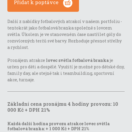
Přidat k poptávce
Další z nabídky fotbalových atrakcí v našem portfoliu -
tentokrát jako fotbalová branka společně s lovcem
světla. Úkolem je ve stanoveném čase nastřílet góly do
rozsvícených terčů své barvy. Rozhoduje přesnot střelby
a rychlost.
Pronájem atrakce
lovec světla fotbalová branka
je
určen pro děti a dospělé. Využití je možné pro dětské dny,
family day, ale stejně tak i teambuilding, sportovní
akce, turnaje.
Základní cena pronájmu 4 hodiny provozu: 10
000 Kč + DPH 21%
Každá další hodina provozu atrakce lovec světla
fotbalová branka:
+ 1 000 Kč + DPH 21%