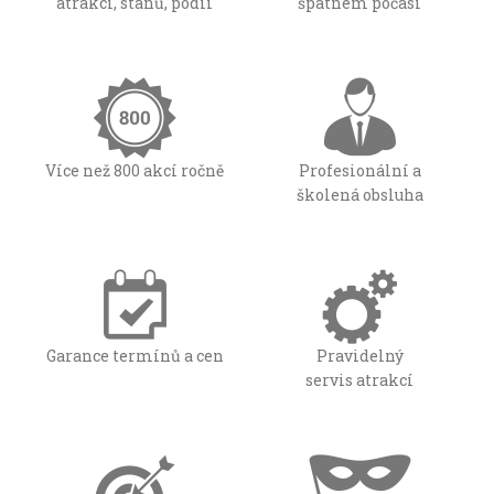
atrakcí, stanů, pódíí
špatném počasí
Více než 800 akcí ročně
Profesionální a
školená obsluha
Garance termínů a cen
Pravidelný
servis atrakcí