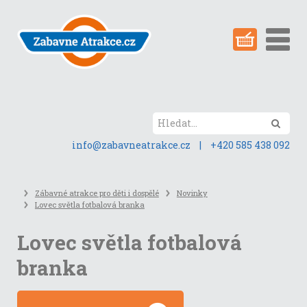
Přeskočit
na
obsah
stránky
Hled
info@zabavneatrakce.cz
|
+420 585 438 092
Zábavné atrakce pro děti i dospělé
Novinky
Lovec světla fotbalová branka
Lovec světla fotbalová
branka