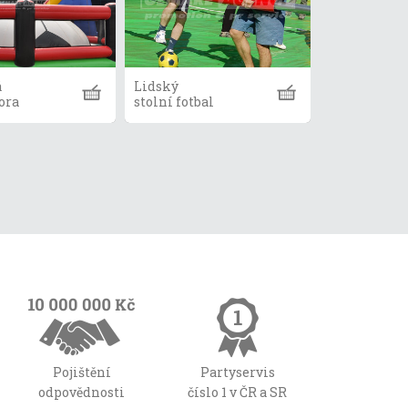
á
Lidský
ora
stolní fotbal
Pojištění
Partyservis
odpovědnosti
číslo 1 v ČR a SR