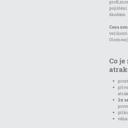
profi,mon
pojištění
škodám
Cena nez
velikosti
Olomouc
Co je
atrak
prost
přívo
atra
2x s
prov
příko
váha 