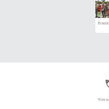
Brank
Více n