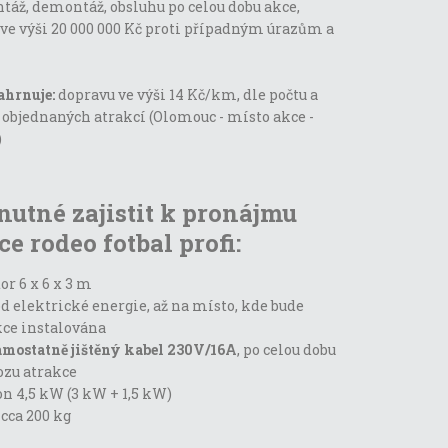
táž, demontáž, obsluhu po celou dobu akce,
 ve výši 20 000 000 Kč proti případným úrazům a
ahrnuje:
dopravu ve výši 14 Kč/km, dle počtu a
 objednaných atrakcí (Olomouc - místo akce -
)
 nutné zajistit k pronájmu
ce rodeo fotbal profi:
or 6 x 6 x 3 m
d elektrické energie, až na místo, kde bude
kce instalována
amostatně jištěný kabel 230V/16A
, po celou dobu
ozu atrakce
n 4,5 kW (3 kW + 1,5 kW)
cca 200 kg