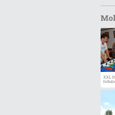
Moh
XXL S
fotbál