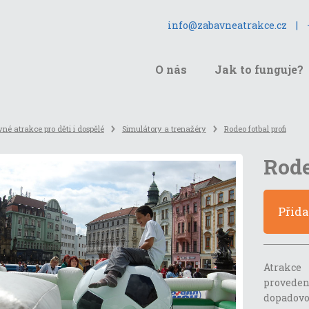
info@zabavneatrakce.cz
|
O nás
Jak to funguje?
né atrakce pro děti i dospělé
Simulátory a trenažéry
Rodeo fotbal profi
Rode
Přid
Atrakc
provede
dopadovo