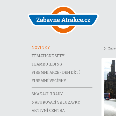
Přeskočit
na
obsah
stránky
NOVINKY
Zábav
TÉMATICKÉ SETY
TEAMBUILDING
FIREMNÍ AKCE - DEN DĚTÍ
FIREMNÍ VEČÍRKY
SKÁKACÍ HRADY
NAFUKOVACÍ SKLUZAVKY
AKTIVNÍ CENTRA