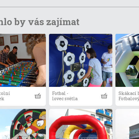
lo by vás zajímat
tolní
Fotbal -
Skákací 
ek
lovec světla
Fotbalov