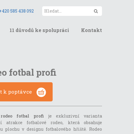
Hledat
+420 585 438 092
11 důvodů ke spolupráci
Kontakt
o fotbal profi
at k poptávce
e
rodeo fotbal profi
je exkluzivní varianta
ní atrakce fotbalové rodeo, která obsahuje
u plochu v designu fotbalového hřiště. Rodeo