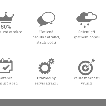
zivní atrakce
Ucelená
Řešení při
nabídka atrakcí,
špatném počasí
stanů, pódíí
Garance
Pravidelný
Velké možnosti
mínů a cen
servis atrakcí
využití