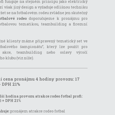
ofi funguje na stejném principu jako elektrický
zí však jiný design a vyžaduje odlišnou techniku
ržet se na fotbalovém rodeu zvládne jen skutečný
otbalové rodeo
doporučujeme k pronájmu pro
otbalovou tematikou, teambuilding a firemní
čné klienty máme připravený tematický set ve
otbalového šampionátu“, který lze použít pro
 akce, teambuilding nebo oslavy výročí
ho klubu (viz.níže).
í cena pronájmu 4 hodiny provozu: 17
+ DPH 21%
ší hodina provozu atrakce rodeo fotbal profi:
č + DPH 21%
ahuje:
pronájem atrakce rodeo fotbal