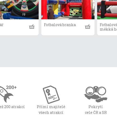
ář
Fotbalová branka
Fotbalov
měkká h
ež 200 atrakcí
Přímí majitelé
Pokrytí
všech atrakcí
cele ČR a SR