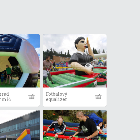
hrad
Fotbalový
ý míč
equalizer