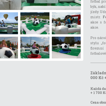
fotbal pr
býk, nabí
jízdy. Ud
mistr.
F
akce s f
akce.
Pro náro
stylu „f
firemní
fotbalové
Základn
000 Kč 
Každá dal
+ 1 700 K
Cena obs