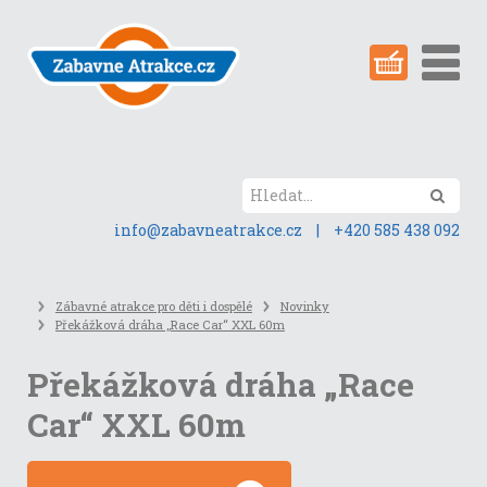
Přeskočit
na
obsah
stránky
Hled
info@zabavneatrakce.cz
|
+420 585 438 092
Zábavné atrakce pro děti i dospělé
Novinky
Překážková dráha „Race Car“ XXL 60m
Překážková dráha „Race
Car“ XXL 60m