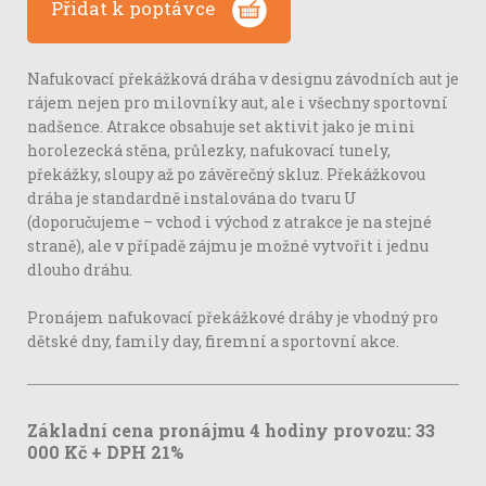
Přidat k poptávce
Nafukovací překážková dráha v designu závodních aut je
rájem nejen pro milovníky aut, ale i všechny sportovní
nadšence. Atrakce obsahuje set aktivit jako je mini
horolezecká stěna, průlezky, nafukovací tunely,
překážky, sloupy až po závěrečný skluz. Překážkovou
dráha je standardně instalována do tvaru U
(doporučujeme – vchod i východ z atrakce je na stejné
straně), ale v případě zájmu je možné vytvořit i jednu
dlouho dráhu.
Pronájem nafukovací překážkové dráhy je vhodný pro
dětské dny, family day, firemní a sportovní akce.
Základní cena pronájmu 4 hodiny provozu: 33
000 Kč + DPH 21%