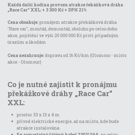
Každá další hodina provozu atrakce řekážková dráha
„Race Car“ XXL:
+ 3 300 Kč + DPH 21%
Cena obsahuje:
pronájem atrakce překážková dráha
"Race car", montáž, demontáž, obsluhu po celou dobu
akce, pojištění ve výši 20 000 000 Kč proti případným
úrazům a škodám
Cena nezahrnuje:
dopravu od 16 Kč/km (Olomouc - místo
akce - Olomouc)
Co je nutné zajistit k pronájmu
překážkové dráhy „Race Car“
XXL:
prostor 33 x 13 x 4 m
přívod elektrické energie, až na místo, kde bude
atrakce instalována
5x samostatně jištěný kabel 230V/16A
, po celou