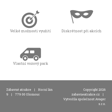
Velké možnosti využití
Diskrétnost při akcích
Vlastní vozový park
,
Zábavné atrakce
|
Horní lán
Copyright 2026
,
9
|
779 00 Olomouc
zabavneatrakce.cz
|
Vytvořila společnost Avager
s.r.o.