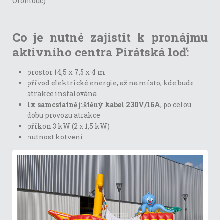
Olomouc)
Co je nutné zajistit k pronájmu
aktivního centra Pirátská loď:
prostor 14,5 x 7,5 x 4 m
přívod elektrické energie, až na místo, kde bude
atrakce instalována
1x samostatně jištěný kabel 230V/16A
, po celou
dobu provozu atrakce
příkon 3 kW (2 x 1,5 kW)
nutnost kotvení