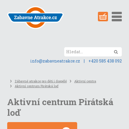
Přeskočit
na
obsah
stránky
Hled
info@zabavneatrakce.cz
|
+420 585 438 092
Zábavné atrakce pro děti i dospělé
Aktivní centra
Aktivní centrum Pirátská loď
Aktivní centrum Pirátská
loď