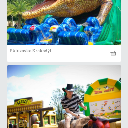
Skluzavka Krokodýl