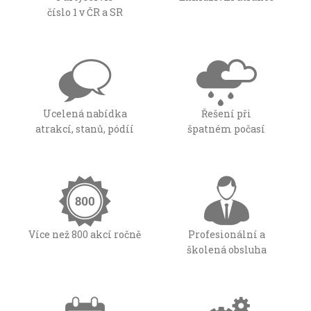
číslo 1 v ČR a SR
Ucelená nabídka
Řešení při
atrakcí, stanů, pódíí
špatném počasí
Více než 800 akcí ročně
Profesionální a
školená obsluha