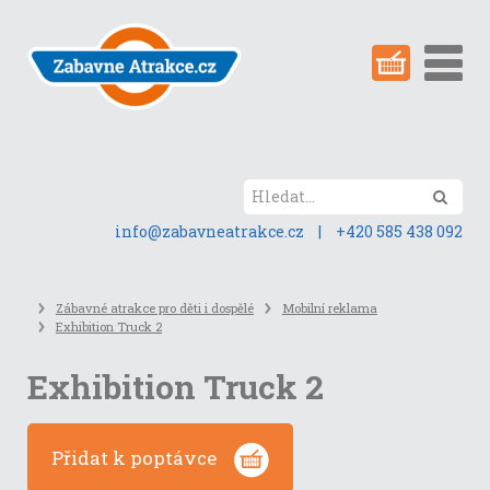
Přeskočit
na
obsah
stránky
Hled
info@zabavneatrakce.cz
|
+420 585 438 092
Zábavné atrakce pro děti i dospělé
Mobilní reklama
Exhibition Truck 2
Exhibition Truck 2
Přidat k poptávce