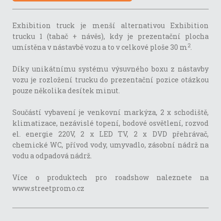
Exhibition truck je menší alternativou Exhibition
trucku 1 (tahač + návěs), kdy je prezentační plocha
2
umístěna v nástavbě vozu a to v celkové ploše 30 m
.
Díky unikátnímu systému výsuvného boxu z nástavby
vozu je rozložení trucku do prezentační pozice otázkou
pouze několika desítek minut.
Součástí vybavení je venkovní markýza, 2 x schodiště,
klimatizace, nezávislé topení, bodové osvětlení, rozvod
el. energie 220V, 2 x LED TV, 2 x DVD přehrávač,
chemické WC, přívod vody, umyvadlo, zásobní nádrž na
vodu a odpadová nádrž.
Více o produktech pro roadshow naleznete na
www.streetpromo.cz