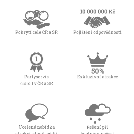
Pokrytí cele ČR a SR
Pojištění odpovědnosti
Partyservis
Exkluzivní atrakce
číslo 1 v ČR a SR
Ucelená nabídka
Řešení při
atrakcí, stanů, pódíí
špatném počasí