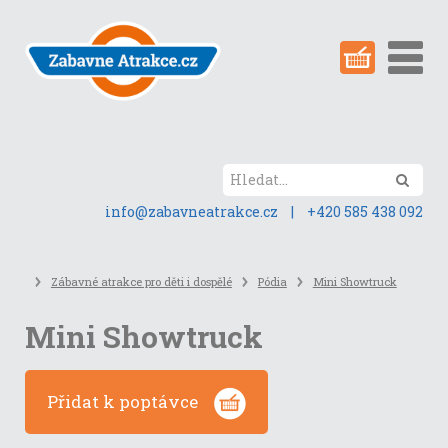
Přeskočit
na
obsah
stránky
Hled
info@zabavneatrakce.cz
|
+420 585 438 092
Zábavné atrakce pro děti i dospělé
Pódia
Mini Showtruck
Mini Showtruck
Přidat k poptávce