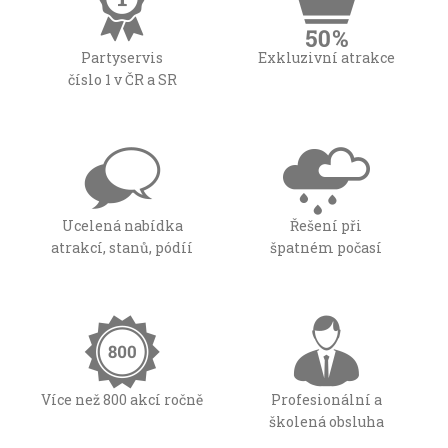
Partyservis
Exkluzivní atrakce
číslo 1 v ČR a SR
Ucelená nabídka
Řešení při
atrakcí, stanů, pódíí
špatném počasí
Více než 800 akcí ročně
Profesionální a
školená obsluha