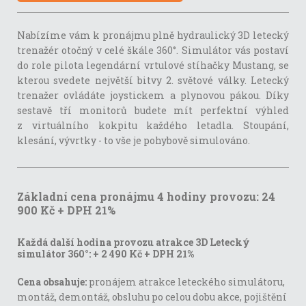
Nabízíme vám k pronájmu plně hydraulický 3D letecký
trenažér otočný v celé škále 360°. Simulátor vás postaví
do role pilota legendární vrtulové stíhačky Mustang, se
kterou svedete největší bitvy 2. světové války. Letecký
trenažer ovládáte joystickem a plynovou pákou. Díky
sestavě tří monitorů budete mít perfektní výhled
z virtuálního kokpitu každého letadla. Stoupání,
klesání, vývrtky - to vše je pohybově simulováno.
Základní cena pronájmu 4 hodiny provozu: 24
900 Kč + DPH 21%
Každá další hodina provozu atrakce 3D Letecký
simulátor 360°:
+ 2 490 Kč + DPH 21%
Cena obsahuje:
pronájem atrakce leteckého simulátoru,
montáž, demontáž, obsluhu po celou dobu akce, pojištění