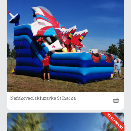
Nafukovací skluzavka Stíhačka