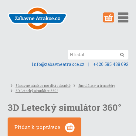
Přeskočit
na
obsah
stránky
Hled
info@zabavneatrakce.cz
|
+420 585 438 092
Zábavné atrakce pro děti i dospělé
Simulátory a trenažéry
3D Letecký simulátor 360°
3D Letecký simulátor 360°
Přidat k poptávce