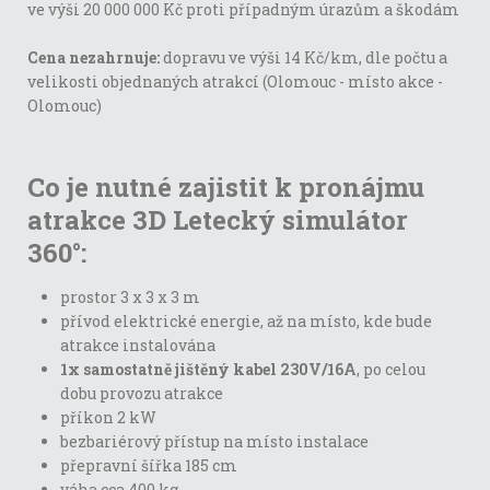
ve výši 20 000 000 Kč proti případným úrazům a škodám
Cena nezahrnuje:
dopravu ve výši 14 Kč/km, dle počtu a
velikosti objednaných atrakcí (Olomouc - místo akce -
Olomouc)
Co je nutné zajistit k pronájmu
atrakce 3D Letecký simulátor
360°:
prostor 3 x 3 x 3 m
přívod elektrické energie, až na místo, kde bude
atrakce instalována
1x samostatně jištěný kabel 230V/16A
, po celou
dobu provozu atrakce
příkon 2 kW
bezbariérový přístup na místo instalace
přepravní šířka 185 cm
váha cca 400 kg